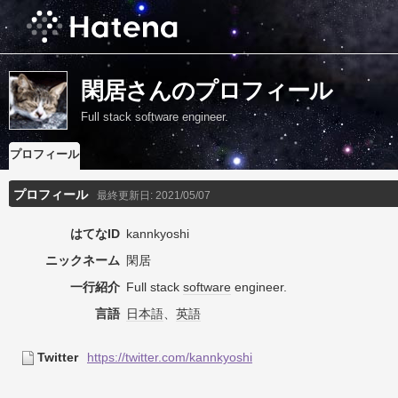
閑居さんのプロフィール
Full stack software engineer.
プロフィール
プロフィール
最終更新日:
2021/05/07
はてなID
kannkyoshi
ニックネーム
閑居
一行紹介
Full stack
software
engineer.
言語
日本語
、
英語
Twitter
https://twitter.com/kannkyoshi