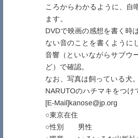
ころからわかるように、自
ます。
DVD
で映画の感想を書く時
ない音のことを書くようにして
音響（といいながらサブウ
ど）で確認。
なお、写真は飼っている犬
NARUTO
のハチマキをつけ
[
E-Mail
]kanose@
jp
.org
○東京在住
○性別 男性