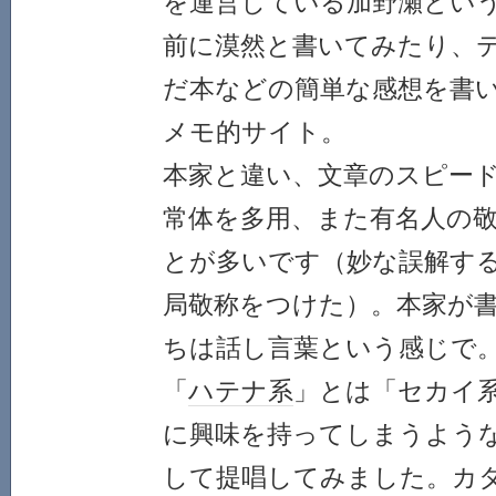
を運営している加野瀬とい
前に漠然と書いてみたり、
だ本などの簡単な感想を書
メモ的サイト。
本家と違い、文章のスピー
常体を多用、また有名人の
とが多いです（妙な誤解す
局敬称をつけた）。本家が
ちは話し言葉という感じで
「
ハテナ系
」とは「セカイ
に興味を持ってしまうよう
して提唱してみました。カ