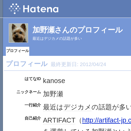
加野瀬さんのプロフィール
最近はデジカメの話題が多い
プロフィール
プロフィール
最終更新日:
2012/04/24
はてなID
kanose
ニックネーム
加野瀬
一行紹介
最近
は
デジカメ
の話題が多
自己紹介
ARTIFACT
（
http://artifact-jp