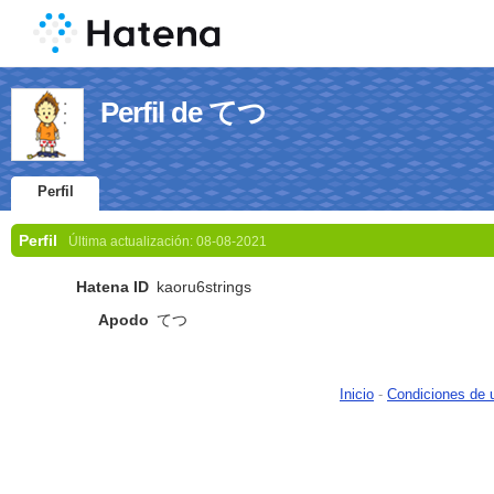
Perfil de てつ
Perfil
Perfil
Última actualización:
08-08-2021
Hatena ID
kaoru6strings
Apodo
てつ
Inicio
-
Condiciones de 