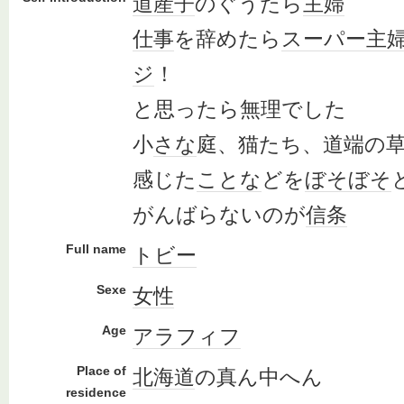
道産子
のぐうたら
主婦
仕事
を辞めたら
スーパー
主
ジ
！
と思ったら無理でした
小
さな
庭、猫たち、道端の
感じた
ことな
どを
ぼそぼそ
がんばらないのが
信条
Full name
トビー
Sexe
女性
Age
アラフィフ
Place of
北海道
の真ん中へん
residence