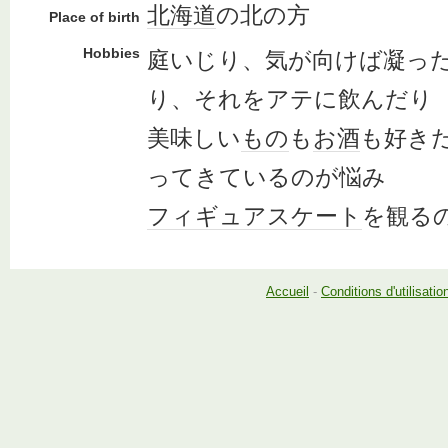
北海道
の北の方
Place of birth
Hobbies
庭いじり、気が向けば凝っ
り、それをアテに飲んだり
美味しい
もの
も
お酒
も好き
ってきているのが悩み
フィギュアスケート
を観る
Accueil
-
Conditions d'utilisatio