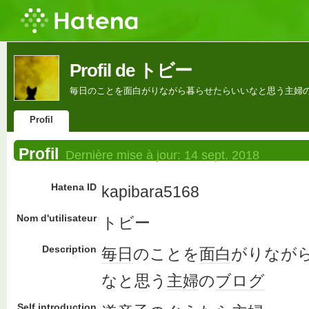
Profil de トビー
毎日のことを面白がりながら暮らせたらいいなと思う主婦
Profil
Profil
Dernière mise à jour:
14 sept. 2018
Hatena ID
kapibara5168
Nom d'utilisateur
トビー
Description
毎日
のことを
面白
がりなが
なと思う
主婦
の
ブログ
Self introduction