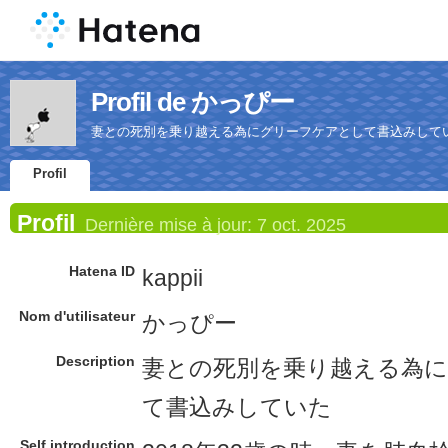
Profil de かっぴー
妻との死別を乗り越える為にグリーフケアとして書込みして
Profil
Profil
Dernière mise à jour:
7 oct. 2025
Hatena ID
kappii
Nom d'utilisateur
かっぴー
Description
妻との死別を乗り越える為
て書込みしていた
Self introduction