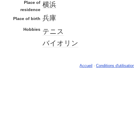
Place of
横浜
residence
兵庫
Place of birth
Hobbies
テニス
バイオリン
Accueil
-
Conditions d'utilisatio