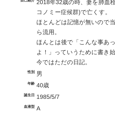
自己紹介
2018年32歳の時、妻を肺血
コノミー症候群)で亡くす。
ほとんどは記憶が無いので
ら流用。
ほんとは後で「こんな事あ
よ！」っていうために書き
今ではただの日記。
性別
男
年齢
40歳
誕生日
1985/5/7
血液型
A