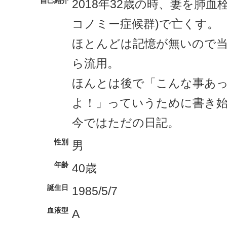
自己紹介
2018年32歳の時、妻を肺血
コノミー症候群)で亡くす。
ほとんどは記憶が無いので
ら流用。
ほんとは後で「こんな事あ
よ！」っていうために書き
今ではただの日記。
性別
男
年齢
40歳
誕生日
1985/5/7
血液型
A