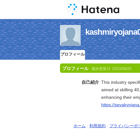
kashmiryo
プロフィール
プロフィール
最終更新日:
2023/08/25
自己紹介
This industry speci
aimed at skilling 4
enhancing their emp
https://sevakyojan
ホーム
-
利用規約
-
プライバシーポ