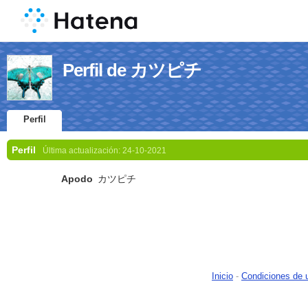
Perfil de カツピチ
Perfil
Perfil
Última actualización:
24-10-2021
Apodo
カツピチ
Inicio
-
Condiciones de 