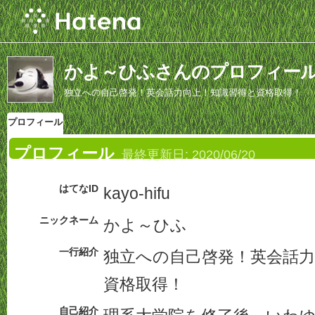
かよ～ひふさんのプロフィー
独立への自己啓発！英会話力向上！知識習得と資格取得！
プロフィール
プロフィール
最終更新日:
2020/06/20
はてなID
kayo-hifu
ニックネーム
かよ～ひふ
一行紹介
独立への自己啓発！英会話力
資格取得！
自己紹介