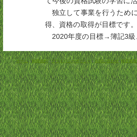
て今後の資格試験の学習に
独立して事業を行うために
得、資格の取得が目標です
2020年度の目標→簿記3級
ホーム
-
利用規約
-
プライバシーポリシー
-
お問い合わせ
-
特定商取