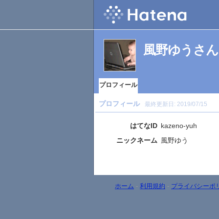
風野ゆうさん
プロフィール
プロフィール
最終更新日:
2019/07/15
はてなID
kazeno-yuh
ニックネーム
風野ゆう
ホーム
-
利用規約
-
プライバシーポ