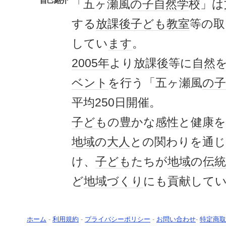
自己紹介
「五ヶ瀬風
の子
自然学
校」は
する
放課後
子ども
教室
等の取
してい
ます
。
2005年
より
放課後
等に
自然
ベント
を行う「五ヶ瀬風
の子
平均250日開催。
子ども
の豊かな
感性
と
健康
を
地域
の
大人
との関わりを通
け、
子ども
たちが
地域
の
伝統
ど
地域づくり
にも貢献して
ホーム
-
利用規約
-
プライバシーポリシー
-
お問い合わせ
-
特定商取