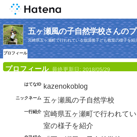
五ヶ瀬風の子自然学校さんの
宮崎県五ヶ瀬町で行われている放課後子ども教室の様子を紹
プロフィール
プロフィール
最終更新日:
2018/05/29
はてなID
kazenokoblog
ニックネーム
五ヶ瀬風の子自然学校
一行紹介
宮崎県
五ヶ瀬町
で行われてい
室
の様子を紹介