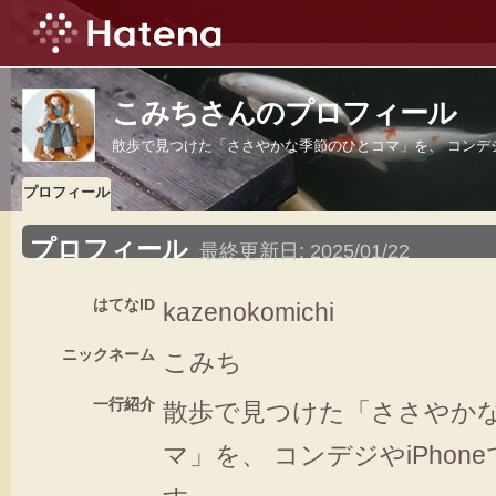
こみちさんのプロフィール
散歩で見つけた「ささやかな季節のひとコマ」を、 コンデジや
プロフィール
プロフィール
最終更新日:
2025/01/22
はてなID
kazenokomichi
ニックネーム
こみち
一行紹介
散歩で見つけた「ささやか
マ」を、 コンデジやiPho