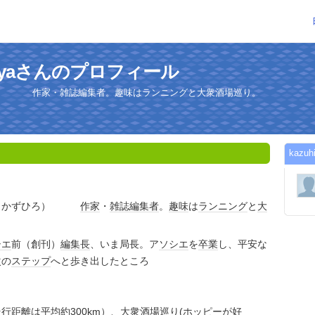
hibuyaさんのプロフィール
ろ） 作家・雑誌編集者。趣味はランニングと大衆酒場巡り。
kazu
や・かずひろ）
作家
・
雑誌
編集者
。
趣味
は
ランニング
と
大
シエ
前（創刊）
編集長
、いま局長。ア
ソシエ
を
卒業
し、平安な
次の
ステップ
へと歩き出したところ
行距離は平均約300km）、
大衆
酒場
巡り(
ホッピー
が好