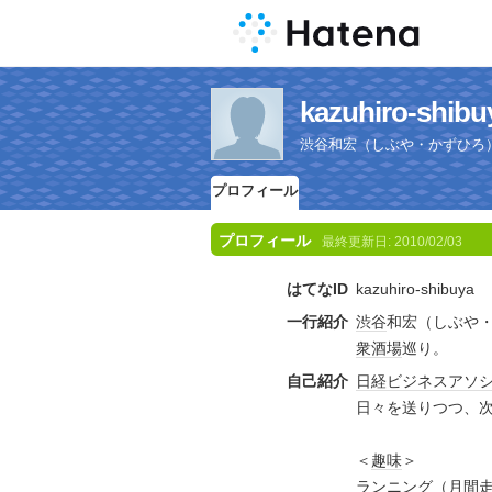
kazuhiro-s
渋谷和宏（しぶや・かずひ
プロフィール
プロフィール
最終更新日:
2010/02/03
はてなID
kazuhiro-shibuya
一行紹介
渋谷
和宏（しぶ
衆
酒場
巡り。
自己紹介
日経ビジネスアソ
日々を送りつつ、
＜
趣味
＞
ランニング
（月間走