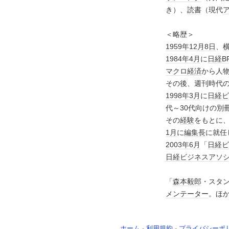
き）、
読書
（現代
＜略歴＞
1959年
12月8日
、
1984年
4月
に
日経B
マクロ
経済
から人
その後、週刊時代
1998年
3月
に
日経ビ
代～30代向けの別
その
経験
をもとに
1月
に
編集長
に就任
2003年
6月
「
日経ビ
日経ビジネスアソ
「
森本毅郎
・スタン
メンテーター
。ほ
ホーム
-
利用規約
-
プライバシーポ