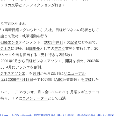
アメリカ文学
と
ノンフィクション
が好き）
横浜市西区
生まれ
P
（当時
日経
マグロ
ウヒル）入社。
日経ビジネス
の
記者
として
物論まで取材・
執筆
活動を行う
の
日経エンタ
テインメント（
2003年
休刊
）の
記者
などを経て、
ジネス
に復帰。副
編集長
としての
デスク
業務と並行して、20
冊
ムック
企画を
担当
する（売れ行きは2勝3敗）
、
2001年
9月
から
日経ビジネスアソシエ
」開発を初め、
2002年
し、
4月
にア
ソシエ
を創刊。
ジネスアソシエ
」を
月刊
から月2回刊に
リニューアル
シエ
は
2006年
4月18日
号で10万部（
ABC
公査部数）を
突破
した
バイ」 （
TBSラジオ
、月～金6:30～8:30）月曜
レギュラー
コ
か時々、ＴＶに
コメンテーター
として出演
リシー
-
お問い合わせ
-
特定商取引法に基づく表示
-
資金決済法に基づく表示