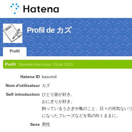
Profil de カズ
Profil
Profil
Dernière mise à jour:
19 juil. 2013
Hatena ID
kazumd
Nom d'utilisateur
カズ
Self introduction
ひとり旅
が好き。
おにぎり
が好き。
飼っている
うさぎや
亀のこと、日々の何気ない
になった
フレーズ
などを気の向くままに。
Sexe
男性