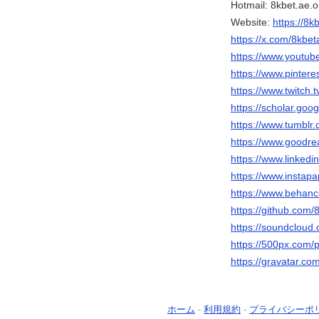
Hotmail: 8kbet.ae
Website:
https://8k
https://x.com/8kbe
https://www.youtu
https://www.pinter
https://www.twitch.
https://scholar.go
https://www.tumblr.
https://www.goodr
https://www.linkedi
https://www.instap
https://www.behanc
https://github.com/
https://soundcloud
https://500px.com/
https://gravatar.co
ホーム
-
利用規約
-
プライバシーポ