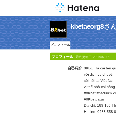
kbetaeorg
プロフィール
プロフィール
最終更新日:
2025/07/17
自己紹介
8KBET là cái tên que
với dịch vụ chuyên
sôi nổi tại Việt Na
vị thế nhà cái hàn
#8Kbet #nadur8k.c
#8Kbetdaga
Địa chỉ: 189 Tuệ T
Hotline: 0983 558 