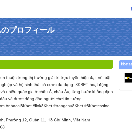
8さんのプロフィール
kbe
n thuộc trong thị trường giải trí trực tuyến hiện đại, nổi bật
 nghiệp và hệ sinh thái cá cược đa dạng. 8KBET hoạt động
m và nhiều quốc gia ở châu Á, châu Âu, từng bước khẳng định
g đầu và được đông đảo người chơi tin tưởng.
om #nhacai8Kbet #link8Kbet #trangchu8Kbet #8Kbetcasino
ĩnh, Phường 12, Quận 11, Hồ Chí Minh, Việt Nam
668