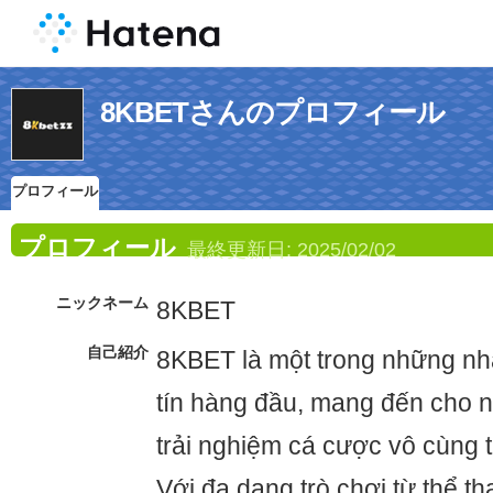
8KBETさんのプロフィール
プロフィール
プロフィール
最終更新日:
2025/02/02
ニックネーム
8KBET
自己紹介
8KBET là một trong những nhà
tín hàng đầu, mang đến cho 
trải nghiệm cá cược vô cùng t
Với đa dạng trò chơi từ thể t