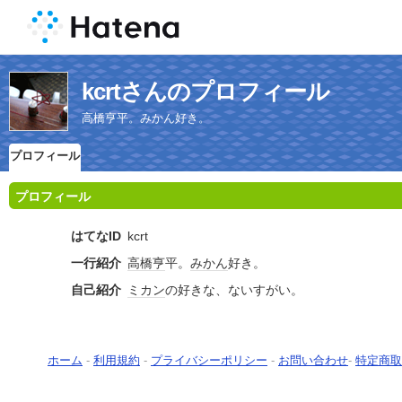
kcrtさんのプロフィール
高橋亨平。みかん好き。
プロフィール
プロフィール
はてなID
kcrt
一行紹介
高橋亨
平。
みかん
好き。
自己紹介
ミカン
の好きな、ないすがい。
ホーム
-
利用規約
-
プライバシーポリシー
-
お問い合わせ
-
特定商取