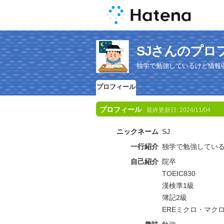
SJさんのプロ
独学で勉強しているけど情報
プロフィール
プロフィール
最終更新日:
2024/11/04
ニックネーム
SJ
一行紹介
独学で勉強してい
自己紹介
院卒
TOEIC830
漢検準1級
簿記2級
EREミクロ・マク