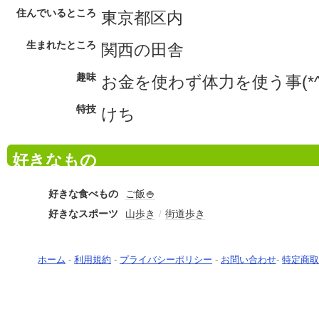
住んでいるところ
東京都区内
生まれたところ
関西の田舎
趣味
お金を使わず体力を使う事(*^-
特技
けち
好きなもの
好きな食べもの
ご飯🍚
好きなスポーツ
山歩き
/
街道歩き
ホーム
-
利用規約
-
プライバシーポリシー
-
お問い合わせ
-
特定商取