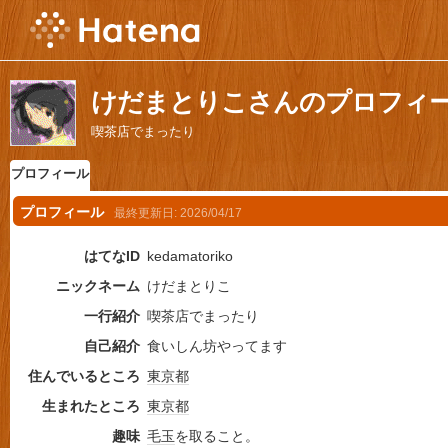
けだまとりこさんのプロフィ
喫茶店でまったり
プロフィール
プロフィール
最終更新日:
2026/04/17
はてなID
kedamatoriko
ニックネーム
けだまとりこ
一行紹介
喫茶店でまったり
自己紹介
食いしん坊やってます
住んでいるところ
東京都
生まれたところ
東京都
趣味
毛玉
を取ること。