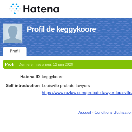
Profil de keggykoore
Profil
Profil
Dernière mise à jour:
12 juin 2020
Hatena ID
keggykoore
Self introduction
Louisville probate lawyers
https://www.rozlaw.com/probate-lawyer-louisville
Accueil
-
Conditions d'utilisatio