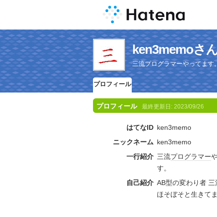
ken3memo
三流プログラマーやってます
プロフィール
プロフィール
最終更新日:
2023/09/26
はてなID
ken3memo
ニックネーム
ken3memo
一行紹介
三流
プログラマー
す。
自己紹介
AB型の変わり者 
ほそぼそと生きて