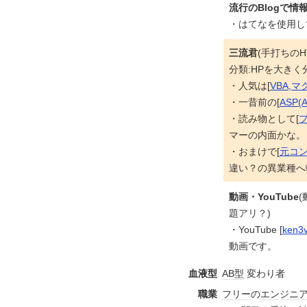
流行のBlogで情
・はてなを使用し
三流君
(手打ちのH
分類:HPを大きく
・人気は[
VBA,マ
・一昔前の[
ASP(A
・読み物として[
マーの内面かな。
・おまけで[
元コ
違い？の異業種へ
動画・YouTube
題アリ？)
・YouTube [
ken3
動画です。
血液型
AB型
変わり者
職業
フリー
の
エンジニ