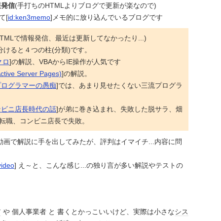
報発信
(手打ちのHTMLよりブログで更新が楽なので)
て[
id:ken3memo
]メモ的に放り込んでいるブログです
TMLで情報発信、最近は更新してなかったり...)
分けると４つの柱(分類)です。
クロ
]の解説、VBAからIE操作が人気です
ctive Server Pages)
]の解説。
プログラマーの愚痴
]では、あまり見せたくない三流プログラ
ンビニ店長時代の話
]が弟に巻き込まれ、失敗した脱サラ、畑
転職、コンビニ店長で失敗。
(動画で解説に手を出してみたが、評判はイマイチ...内容に問
video
] え～と、こんな感じ...の独り言が多い解説やテストの
ア
や 個人事業者 と 書くとかっこいいけど、実際は小さな
シス