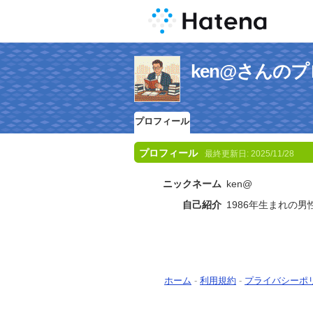
ken@さんの
プロフィール
プロフィール
最終更新日:
2025/11/28
ニックネーム
ken@
自己紹介
1986年生まれの男
ホーム
-
利用規約
-
プライバシーポ