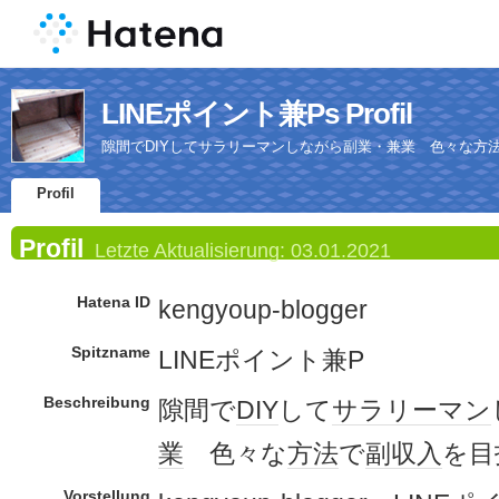
LINEポイント兼Ps Profil
隙間でDIYしてサラリーマンしながら副業・兼業 色々な方
Profil
Profil
Letzte Aktualisierung:
03.01.2021
Hatena ID
kengyoup-blogger
Spitzname
LINEポイント兼P
Beschreibung
隙間で
DIY
して
サラリーマン
業
色々な
方法
で
副収入
を目
Vorstellung