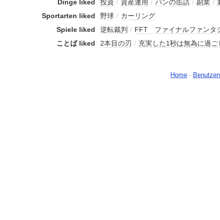
Dinge liked
投資
/
資産運用
/
パンの缶詰
/
副業
/
Sportarten liked
野球
/
カーリング
Spiele liked
逆転裁判
/
FFT ファイナルファンタ
ことば liked
2本目の刃
/
充実した1秒は無為に過ご
Home
-
Benutzer