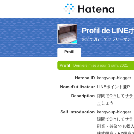
Profil de L
隙間でDIYしてサラリーマ
Profil
Profil
Dernière mise à jour:
3 janv. 2021
Hatena ID
kengyoup-blogger
Nom d'utilisateur
LINEポイント兼P
Description
隙間で
DIY
して
サラ
ま
しょう
Self introduction
kengyoup-blo
隙間でDIYしてサ
副業・兼業でも収
株式投資・FX投資