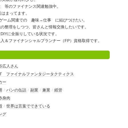
金 等のファイナンス関連勉強中。
最近はまってます。
・ゲーム関連での 趣味→仕事 に結びつけたい。
識の整理をしつつ、皆さんと情報交換したいです。
DIYに全振りしている状況です。
入＆ファイナンシャルプランナー（FP）資格取得です。
谷広人さん
FT ファイナルファンタジータクティクス
カー
用
/
パンの缶詰
/
副業
/
兼業
/
紙管
赤身肉
殿
/
世界は言葉でできている
ング