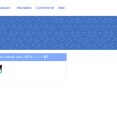
rançais
Inscription
Connecte-toi
Aide
ces utilisés par LINEポイント兼P