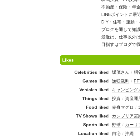
不動産・保険・年
LINEポイントに
DIY・住宅・運動
ブログを通して知
最近は、仕事以外は
目指すはブログで収
Likes
Celebrities liked
坂茂さん
/
桐
Games liked
逆転裁判
/
F
Vehicles liked
キャンピング
Things liked
投資
/
資産運
Food liked
赤身マグロ
/
TV Shows liked
カンブリア宮
Sports liked
野球
/
カーリ
Location liked
自宅
/
沖縄