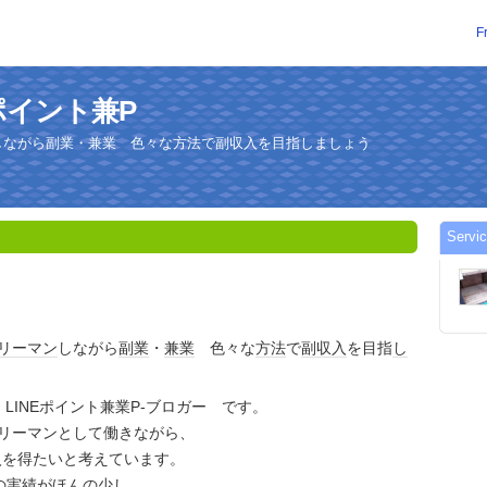
F
INEポイント兼P
ンしながら副業・兼業 色々な方法で副収入を目指しましょう
Servi
リーマン
しながら
副業
・
兼業
色々な
方法
で
副収入
を目指
し
gger LINEポイント兼業P-ブロガー です。
ラリーマンとして働きながら、
入を得たいと考えています。
の実績がほんの少し、