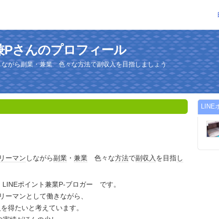
ト兼Pさんのプロフィール
ンしながら副業・兼業 色々な方法で副収入を目指しましょう
LIN
リーマン
しながら
副業
・
兼業
色々な
方法
で
副収入
を目指
し
gger LINEポイント兼業P-ブロガー です。
ラリーマンとして働きながら、
入を得たいと考えています。