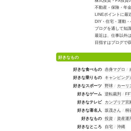
株式投資・FX投資
不動産・保険・年
LINEポイントに
DIY・住宅・運動
ブログを通して知
最近は、仕事以外は
目指すはブログで収
好きなもの
好きな食べもの
赤身マグロ
/
好きな乗りもの
キャンピング
好きなスポーツ
野球
/
カーリ
好きなゲーム
逆転裁判
/
F
好きなテレビ
カンブリア宮
好きな著名人
坂茂さん
/
桐
好きなもの
投資
/
資産運
好きなところ
自宅
/
沖縄