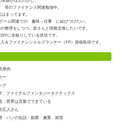
の実績がほんの少し、
金 等のファイナンス関連勉強中。
最近はまってます。
・ゲーム関連での 趣味→仕事 に結びつけたい。
識の整理をしつつ、皆さんと情報交換したいです。
DIYに全振りしている状況です。
入＆ファイナンシャルプランナー（FP）資格取得です。
赤身肉
カー
ング
FT ファイナルファンタジータクティクス
殿
/
世界は言葉でできている
谷広人さん
用
/
パンの缶詰
/
副業
/
兼業
/
紙管