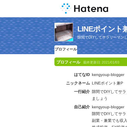
LINEポイン
隙間でDIYしてサラリーマ
プロフィール
プロフィール
最終更新日:
2021/01/03
はてなID
kengyoup-blogger
ニックネーム
LINEポイント兼P
一行紹介
隙間で
DIY
して
サラ
ま
しょう
自己紹介
kengyoup-blo
隙間でDIYしてサ
副業・兼業でも収