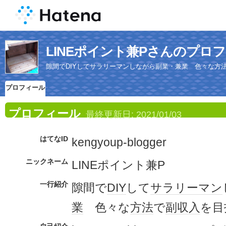
LINEポイント兼Pさんのプロ
隙間でDIYしてサラリーマンしながら副業・兼業 色々な方
プロフィール
プロフィール
最終更新日:
2021/01/03
はてなID
kengyoup-blogger
ニックネーム
LINEポイント兼P
一行紹介
隙間で
DIY
して
サラリーマン
業
色々な
方法
で
副収入
を目