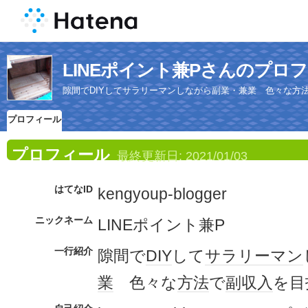
LINEポイント兼Pさんのプロ
隙間でDIYしてサラリーマンしながら副業・兼業 色々な方
プロフィール
プロフィール
最終更新日:
2021/01/03
はてなID
kengyoup-blogger
ニックネーム
LINEポイント兼P
一行紹介
隙間で
DIY
して
サラリーマン
業
色々な
方法
で
副収入
を目