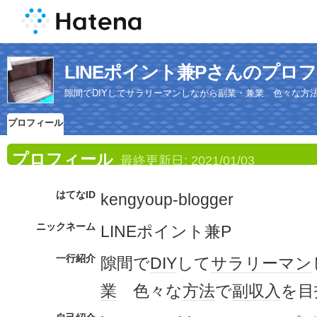
LINEポイント兼Pさんのプロ
隙間でDIYしてサラリーマンしながら副業・兼業 色々な方
プロフィール
プロフィール
最終更新日:
2021/01/03
はてなID
kengyoup-blogger
ニックネーム
LINEポイント兼P
一行紹介
隙間で
DIY
して
サラリーマン
業
色々な
方法
で
副収入
を目