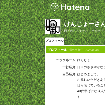
けんじょーさ
日々のささやかなことを綴っ
プロフィール
プロフィール
最終更新日:
2024/03/07
ニックネーム
けんじょー
一行紹介
日々のささやかな
自己紹介
はじめまして。
お越しいただきあ
日々感じているこ
40代半ばになり
す