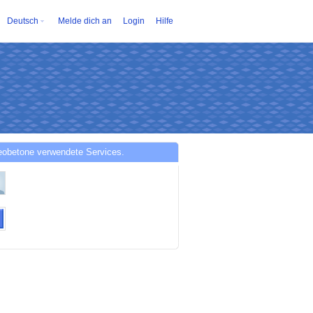
Deutsch
Melde dich an
Login
Hilfe
eobetone verwendete Services.