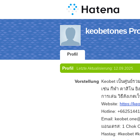
keobetones Pro
Profil
Profil
Letzte Aktualisierung:
12.09.2025
Vorstellung
Keobet เป็นศูนย์ร
เช่น กีฬา คาสิโน ย
การเล่น วิธีสังเกตเว
Website:
https://ke
Hotline: +6625144
Email: keobet.one
แอนเดรส: 1 Chok Ch
Hastag: #keobet #k