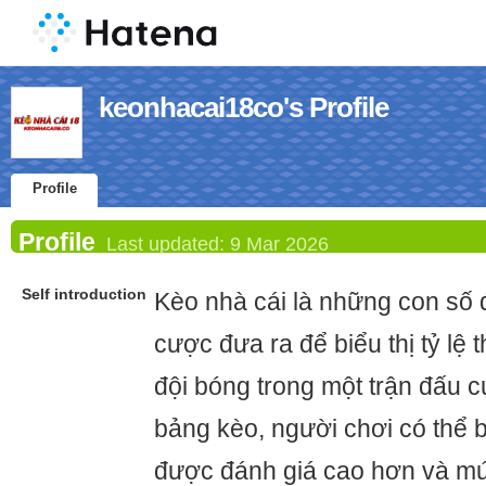
keonhacai18co's Profile
Profile
Profile
Last updated:
9 Mar 2026
Self introduction
Kèo nhà cái là những con số 
cược đưa ra để biểu thị tỷ lệ 
đội bóng trong một trận đấu 
bảng kèo, người chơi có thể 
được đánh giá cao hơn và mứ