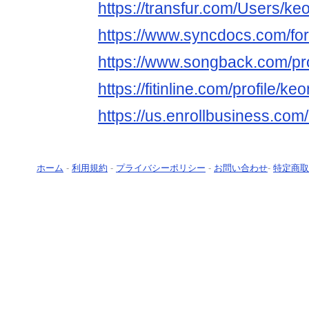
https://transfur.com/Users/k
https://www.syncdocs.com/fo
https://www.songback.com/pro
https://fitinline.com/profile/k
https://us.enrollbusines
ホーム
-
利用規約
-
プライバシーポリシー
-
お問い合わせ
-
特定商取