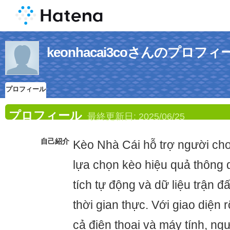
keonhacai3coさんのプロフィ
プロフィール
プロフィール
最終更新日:
2025/06/25
自己紹介
Kèo Nhà Cái hỗ trợ người chơ
lựa chọn kèo hiệu quả thông
tích tự động và dữ liệu trận đ
thời gian thực. Với giao diện r
cả điện thoại và máy tính, n