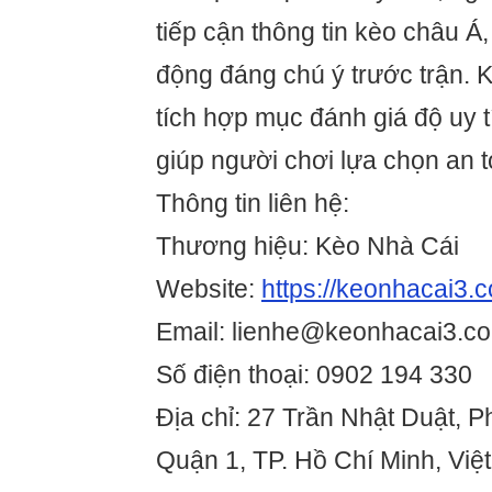
tiếp cận thông tin kèo châu Á, 
động đáng chú ý trước trận. 
tích hợp mục đánh giá độ uy t
giúp người chơi lựa chọn an t
Thông tin liên hệ:
Thương hiệu: Kèo Nhà Cái
Website:
https://keonhacai3.c
Email: lienhe@keonhacai3.co
Số điện thoại: 0902 194 330
Địa chỉ: 27 Trần Nhật Duật, 
Quận 1, TP. Hồ Chí Minh, Việ