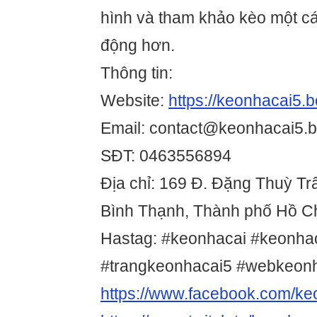
hình và tham khảo kèo một c
động hơn.
Thông tin:
Website:
https://keonhacai5.b
Email: contact@keonhacai5.b
SĐT: 0463556894
Địa chỉ: 169 Đ. Đặng Thuỳ T
Bình Thạnh, Thành phố Hồ Ch
Hastag: #keonhacai #keonha
#trangkeonhacai5 #webkeon
https://www.facebook.com/ke