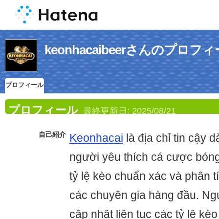
keonhacaibeerさんのプロフ
プロフィール
プロフィール
最終更新日:
2025/08/21
自己紹介
Keonhacai
là địa chỉ tin cậy
người yêu thích cá cược bóng
tỷ lệ kèo chuẩn xác và phân t
các chuyên gia hàng đầu. Ng
cập nhật liên tục các tỷ lệ kè