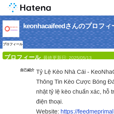
keonhacaifeedさんのプロフ
プロフィール
プロフィール
最終更新日:
2025/05/13
自己紹介
Tỷ Lệ Kèo Nhà Cái - KeoNha
Thông Tin Kèo Cược Bóng Đ
nhật tỷ lệ kèo chuẩn xác, hỗ t
điện thoại.
Website:
https://feedmeprimal