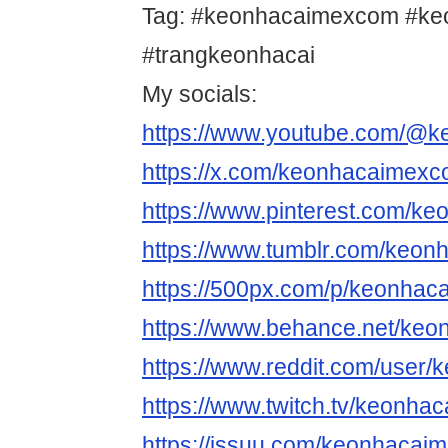
Tag: #keonhacaimexcom #ke
#trangkeonhacai
My socials:
https://www.youtube.com/@
https://x.com/keonhacaimex
https://www.pinterest.com/k
https://www.tumblr.com/keo
https://500px.com/p/keonha
https://www.behance.net/ke
https://www.reddit.com/user
https://www.twitch.tv/keonh
https://issuu.com/keonhacai