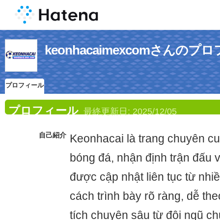
keonhacaimexcomさんのプ
プロフィール
プロフィール
最終更新日:
2025/12/05
自己紹介
Keonhacai là trang chuyên cu
bóng đá, nhận định trận đấu v
được cập nhật liên tục từ nhiề
cách trình bày rõ ràng, dễ th
tích chuyên sâu từ đội ngũ ch