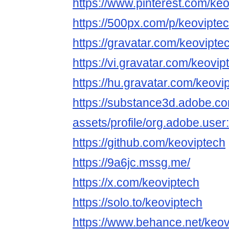
https://www.pinterest.com/keo
https://500px.com/p/keovipte
https://gravatar.com/keovipte
https://vi.gravatar.com/keovip
https://hu.gravatar.com/keovi
https://substance3d.adobe.c
assets/profile/org.adobe.
https://github.com/keoviptech
https://9a6jc.mssg.me/
https://x.com/keoviptech
https://solo.to/keoviptech
https://www.behance.net/keo