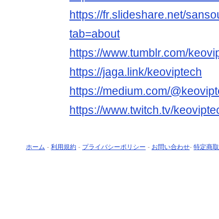
https://fr.slideshare.net/san
tab=about
https://www.tumblr.com/keovi
https://jaga.link/keoviptech
https://medium.com/@keovipt
https://www.twitch.tv/keovipt
ホーム
-
利用規約
-
プライバシーポリシー
-
お問い合わせ
-
特定商取