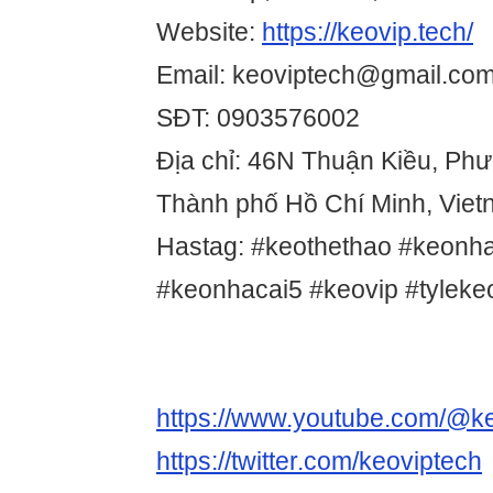
Website:
https://keovip.tech/
Email: keoviptech@gmail.co
SĐT: 0903576002
Địa chỉ: 46N Thuận Kiều, Ph
Thành phố Hồ Chí Minh, Vie
Hastag: #keothethao #keonh
#keonhacai5 #keovip #tyleke
https://www.youtube.com/@k
https://twitter.com/keoviptech