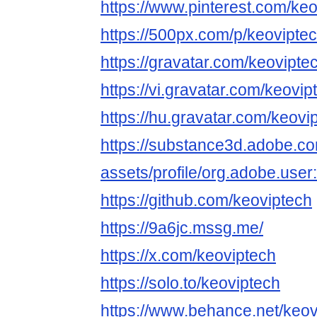
https://www.pinterest.com/keo
https://500px.com/p/keovipte
https://gravatar.com/keovipte
https://vi.gravatar.com/keovip
https://hu.gravatar.com/keovi
https://substance3d.adobe.c
assets/profile/org.adobe.
https://github.com/keoviptech
https://9a6jc.mssg.me/
https://x.com/keoviptech
https://solo.to/keoviptech
https://www.behance.net/keo