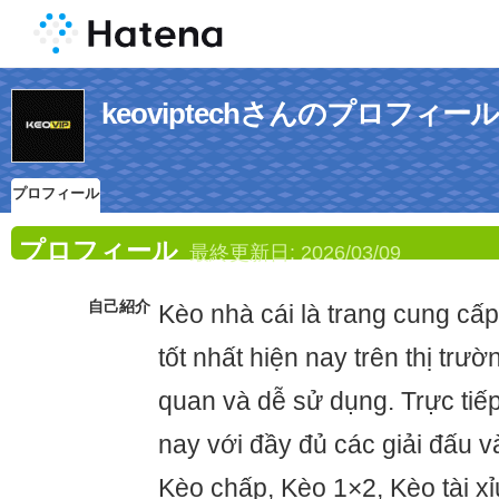
keoviptechさんのプロフィール
プロフィール
プロフィール
最終更新日:
2026/03/09
自己紹介
Kèo nhà cái là trang cung cấp 
tốt nhất hiện nay trên thị trườ
quan và dễ sử dụng. Trực ti
nay với đầy đủ các giải đấu v
Kèo chấp, Kèo 1×2, Kèo tài xỉ