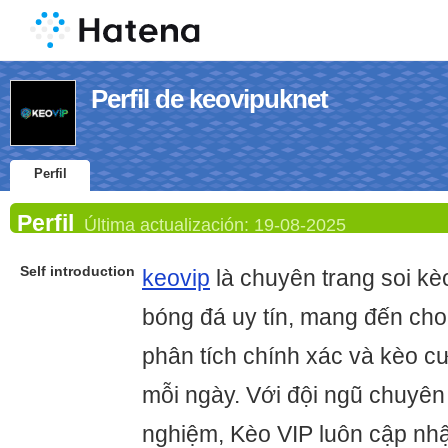
Perfil de keovipuknet
Perfil
Perfil
Última actualización:
19-08-2025
Self introduction
keovip
là chuyên trang soi kè
bóng đá uy tín, mang đến ch
phân tích chính xác và kèo c
mỗi ngày. Với đội ngũ chuyên 
nghiệm, Kèo VIP luôn cập nhậ