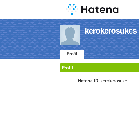
kerokerosukes P
Profil
Profil
Hatena ID
kerokerosuke