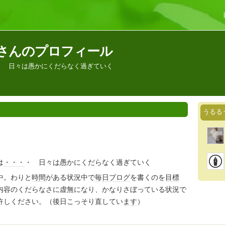
さんのプロフィール
・ 日々は愚かにくだらなく過ぎていく
うるる
は
・・・
・ 日々は愚かにくだらなく過ぎていく
中。わりと
時間
がある状況中で
毎日
ブログ
を書くのを
目標
内容のくだらなさに虚無になり、かなりさぼっている状況で
許しください。（後日こっそり直してい
ます
）