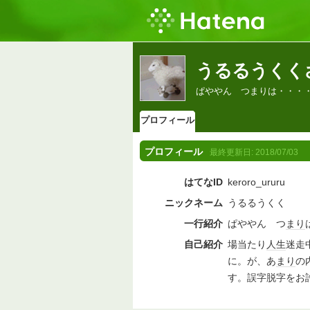
うるるうくく
ぱややん つまりは・・・
プロフィール
プロフィール
最終更新日:
2018/07/03
はてなID
keroro_ururu
ニックネーム
うるるうくく
一行紹介
ぱややん つ
まり
自己紹介
場当たり
人生
迷走
に。が、あ
まり
の
す。誤字脱字をお