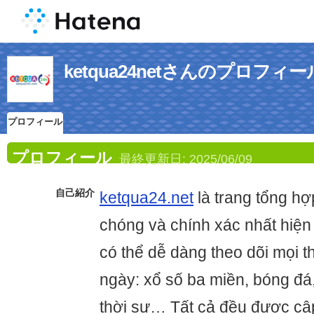
ketqua24netさんのプロフィー
プロフィール
プロフィール
最終更新日:
2025/06/09
自己紹介
ketqua24.net
là trang tổng h
chóng và chính xác nhất hiện 
có thể dễ dàng theo dõi mọi t
ngày: xổ số ba miền, bóng đá, t
thời sự… Tất cả đều được cập 