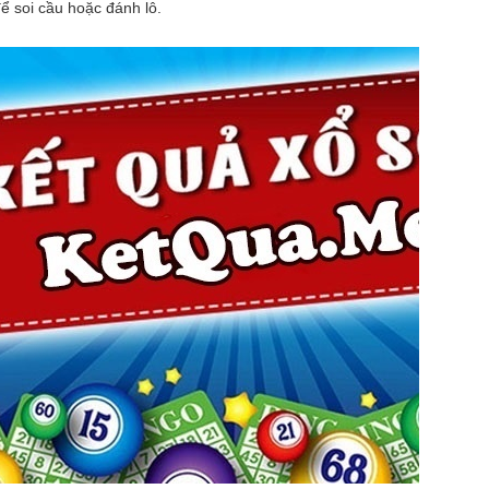
ể soi cầu hoặc đánh lô.