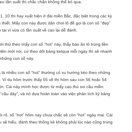
heo tần suất thì chắc chắn không thể bỏ qua.
 10 thì hay xuất hiện ở đài miền Bắc, đặc biệt trong các kỳ
 thiết. Mấy con này được dân chơi lô đề gọi là con số “đẹp”
 tại vì vừa có tần suất về cao lại dễ đánh.
 thử theo mấy con số “hot” này, thấy bảo ăn lô trúng liền
 Nên mới nói, cứ theo dõi bảng ketqua mỗi ngày thì sẽ nhanh
 những con số này.
a là nhiều con số “hot” thường có xu hướng kéo theo những
. Ví dụ hôm trước thấy 55 về thì hôm sau con 56 hoặc 54
iện. Cái này mình học được từ mấy cao thủ soi cầu miền
 “cầu dây”, và nó dựa hoàn toàn vào việc phân tích kỹ bảng
i rõ, số “hot” hôm nay chưa chắc sẽ còn “hot” ngày mai. Cái
u sẽ hiểu, đánh theo thống kê không phải lúc nào cũng trúng