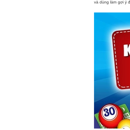
và dùng làm gợi ý đ