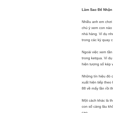
Làm Sao Để Nhận 
Nhiều anh em chơi 
chú ý xem con nào v
nhá hàng. Ví dụ nh
trong các kỳ quay 
Ngoài việc xem tần 
trong ketqua. Ví d
hiện tượng số kép v
Những tín hiệu đó 
xuất hiện tiếp theo
88 về mấy lần rồi t
Một cách khác là th
con số càng lâu khô
cao.