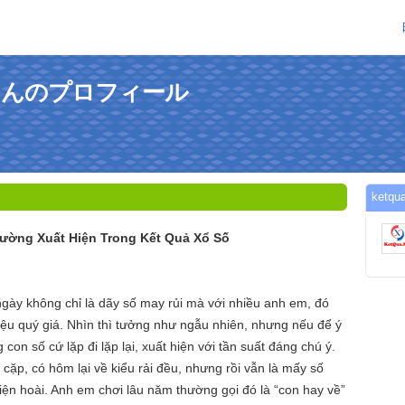
meさんのプロフィール
ket
ờng Xuất Hiện Trong Kết Quả Xổ Số
ngày không chỉ là dãy số may rủi mà với nhiều anh em, đó
iệu quý giá. Nhìn thì tưởng như ngẫu nhiên, nhưng nếu để ý
con số cứ lặp đi lặp lại, xuất hiện với tần suất đáng chú ý.
 cặp, có hôm lại về kiểu rải đều, nhưng rồi vẫn là mấy số
iện hoài. Anh em chơi lâu năm thường gọi đó là “con hay về”