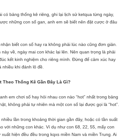
i có bảng thống kê riêng, ghi lại lịch sử ketqua từng ngày,
được những con số gan, anh em sẽ biết nên đặt cược ở đâu
 nhận biết con số hay ra không phải lúc nào cũng đơn giản.
này về, ngày mai con khác lại lên. Nên quan trọng là phải
à đúc kết kinh nghiệm cho riêng mình. Đừng để cảm xúc hay
á nhiều khi đánh lô đề.
t Theo Thống Kê Gần Đây Là Gì?
anh em chơi số hay hỏi nhau con nào “hot” nhất trong bảng
thật, không phải tự nhiên mà một con số lại được gọi là “hot”.
nhiều lần trong khoảng thời gian gần đây, hoặc có tần suất
 so với những con khác. Ví dụ như con 68, 22, 55, mấy con
 xuất hiện đều đều trong kqxs miền Nam và miền Trung. Ai