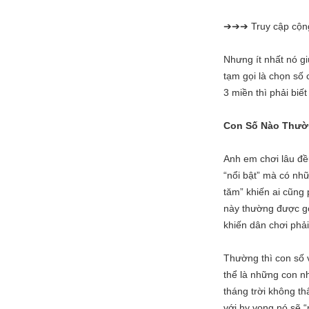
➔➔➔ Truy cập cộn
Nhưng ít nhất nó gi
tạm gọi là chọn số 
3 miền thì phải biế
Con Số Nào Thườ
Anh em chơi lâu đề
“nổi bật” mà có nhữ
tăm” khiến ai cũng 
này thường được gọi
khiến dân chơi phải
Thường thì con số 
thể là những con n
tháng trời không t
với hy vọng nó sẽ “