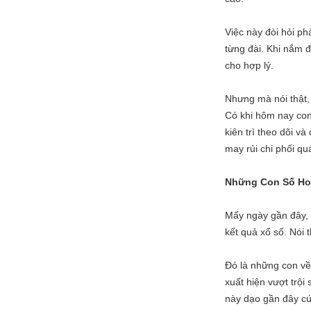
Việc này đòi hỏi phả
từng đài. Khi nắm 
cho hợp lý.
Nhưng mà nói thật,
Có khi hôm nay con 
kiên trì theo dõi v
may rủi chi phối qu
Những Con Số Ho
Mấy ngày gần đây, 
kết quả xổ số. Nói 
Đó là những con về 
xuất hiện vượt trội
này dạo gần đây cứ