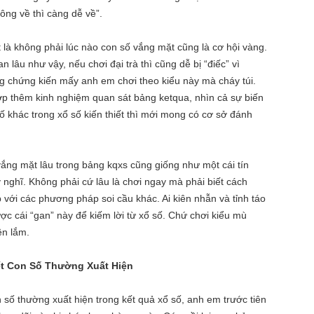
ông về thì càng dễ về”.
 là không phải lúc nào con số vắng mặt cũng là cơ hội vàng.
 lâu như vậy, nếu chơi đại trà thì cũng dễ bị “điếc” vì
g chứng kiến mấy anh em chơi theo kiểu này mà cháy túi.
ợp thêm kinh nghiệm quan sát bảng ketqua, nhìn cả sự biến
ố khác trong xổ số kiến thiết thì mới mong có cơ sở đánh
vắng mặt lâu trong bảng kqxs cũng giống như một cái tín
 nghĩ. Không phải cứ lâu là chơi ngay mà phải biết cách
 với các phương pháp soi cầu khác. Ai kiên nhẫn và tỉnh táo
ợc cái “gan” này để kiếm lời từ xổ số. Chứ chơi kiểu mù
ền lắm.
t Con Số Thường Xuất Hiện
 số thường xuất hiện trong kết quả xổ số, anh em trước tiên