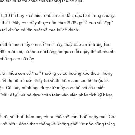
heo tần suất thì chắc chắn không thể bỏ qua.
 10 thì hay xuất hiện ở đài miền Bắc, đặc biệt trong các kỳ
 thiết. Mấy con này được dân chơi lô đề gọi là con số “đẹp”
 tại vì vừa có tần suất về cao lại dễ đánh.
 thử theo mấy con số “hot” này, thấy bảo ăn lô trúng liền
 Nên mới nói, cứ theo dõi bảng ketqua mỗi ngày thì sẽ nhanh
 những con số này.
a là nhiều con số “hot” thường có xu hướng kéo theo những
. Ví dụ hôm trước thấy 55 về thì hôm sau con 56 hoặc 54
iện. Cái này mình học được từ mấy cao thủ soi cầu miền
 “cầu dây”, và nó dựa hoàn toàn vào việc phân tích kỹ bảng
i rõ, số “hot” hôm nay chưa chắc sẽ còn “hot” ngày mai. Cái
u sẽ hiểu, đánh theo thống kê không phải lúc nào cũng trúng