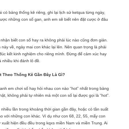
i có bảng thống kê riêng, ghi lại lịch sử ketqua từng ngày,
được những con số gan, anh em sẽ biết nên đặt cược ở đâu
 nhận biết con số hay ra không phải lúc nào cũng đơn giản.
này về, ngày mai con khác lại lên. Nên quan trọng là phải
à đúc kết kinh nghiệm cho riêng mình. Đừng để cảm xúc hay
á nhiều khi đánh lô đề.
t Theo Thống Kê Gần Đây Là Gì?
anh em chơi số hay hỏi nhau con nào “hot” nhất trong bảng
thật, không phải tự nhiên mà một con số lại được gọi là “hot”.
nhiều lần trong khoảng thời gian gần đây, hoặc có tần suất
 so với những con khác. Ví dụ như con 68, 22, 55, mấy con
 xuất hiện đều đều trong kqxs miền Nam và miền Trung. Ai