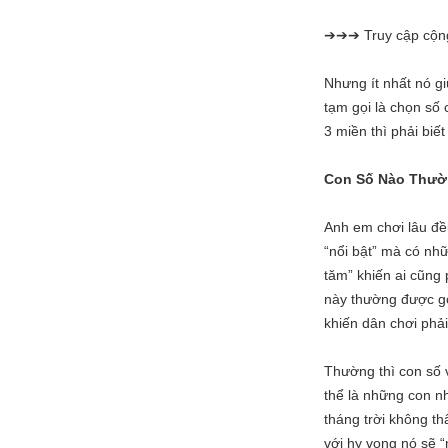
➔➔➔ Truy cập cộn
Nhưng ít nhất nó gi
tạm gọi là chọn số 
3 miền thì phải biế
Con Số Nào Thườ
Anh em chơi lâu đề
“nổi bật” mà có nhữ
tăm” khiến ai cũng 
này thường được gọi
khiến dân chơi phải
Thường thì con số 
thể là những con n
tháng trời không t
với hy vọng nó sẽ “