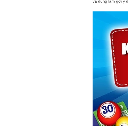
và dùng làm gợi ý đ