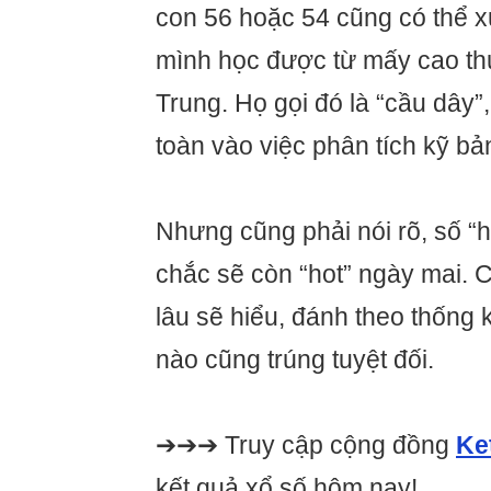
con 56 hoặc 54 cũng có thể x
mình học được từ mấy cao th
Trung. Họ gọi đó là “cầu dây”
toàn vào việc phân tích kỹ bả
Nhưng cũng phải nói rõ, số “
chắc sẽ còn “hot” ngày mai. 
lâu sẽ hiểu, đánh theo thống 
nào cũng trúng tuyệt đối.
➔➔➔ Truy cập cộng đồng
Ke
kết quả xổ số hôm nay!