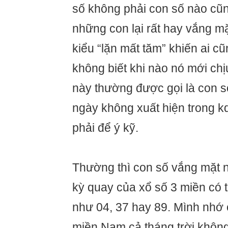
số không phải con số nào cũn
những con lại rất hay vắng mặ
kiểu “lặn mất tăm” khiến ai c
không biết khi nào nó mới ch
này thường được gọi là con số
ngày không xuất hiện trong k
phải để ý kỹ.
Thường thì con số vắng mặt n
kỳ quay của xổ số 3 miền có 
như 04, 37 hay 89. Mình nhớ 
miền Nam cả tháng trời không