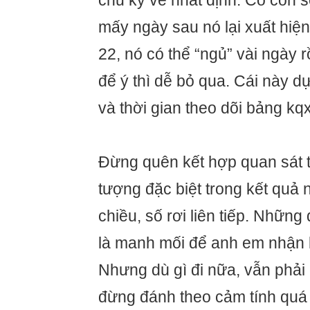
chu kỳ về nhất định. Có con s
mấy ngày sau nó lại xuất hiện
22, nó có thể “ngủ” vài ngày r
để ý thì dễ bỏ qua. Cái này 
và thời gian theo dõi bảng kq
Đừng quên kết hợp quan sát 
tượng đặc biệt trong kết quả 
chiều, số rơi liên tiếp. Nhữn
là manh mối để anh em nhận b
Nhưng dù gì đi nữa, vẫn phải 
đừng đánh theo cảm tính quá 