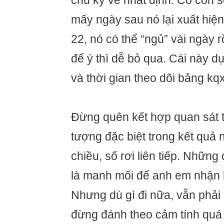
chu kỳ về nhất định. Có con s
mấy ngày sau nó lại xuất hiện
22, nó có thể “ngủ” vài ngày r
để ý thì dễ bỏ qua. Cái này 
và thời gian theo dõi bảng kq
Đừng quên kết hợp quan sát 
tượng đặc biệt trong kết quả 
chiều, số rơi liên tiếp. Nhữn
là manh mối để anh em nhận b
Nhưng dù gì đi nữa, vẫn phải 
đừng đánh theo cảm tính quá 