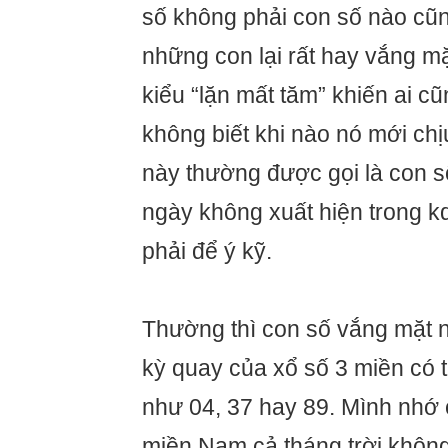
số không phải con số nào cũn
những con lại rất hay vắng mặ
kiểu “lặn mất tăm” khiến ai c
không biết khi nào nó mới ch
này thường được gọi là con số
ngày không xuất hiện trong k
phải để ý kỹ.
Thường thì con số vắng mặt n
kỳ quay của xổ số 3 miền có 
như 04, 37 hay 89. Mình nhớ 
miền Nam cả tháng trời không