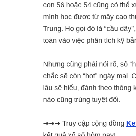
con 56 hoặc 54 cũng có thể x
mình học được từ mấy cao th
Trung. Họ gọi đó là “cầu dây”
toàn vào việc phân tích kỹ bả
Nhưng cũng phải nói rõ, số “
chắc sẽ còn “hot” ngày mai. 
lâu sẽ hiểu, đánh theo thống 
nào cũng trúng tuyệt đối.
➔➔➔ Truy cập cộng đồng
Ke
kết quả xổ số hôm nay!