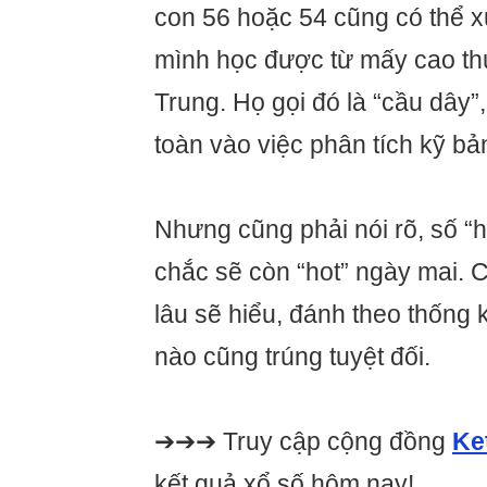
con 56 hoặc 54 cũng có thể x
mình học được từ mấy cao th
Trung. Họ gọi đó là “cầu dây”
toàn vào việc phân tích kỹ bả
Nhưng cũng phải nói rõ, số “
chắc sẽ còn “hot” ngày mai. 
lâu sẽ hiểu, đánh theo thống 
nào cũng trúng tuyệt đối.
➔➔➔ Truy cập cộng đồng
Ke
kết quả xổ số hôm nay!