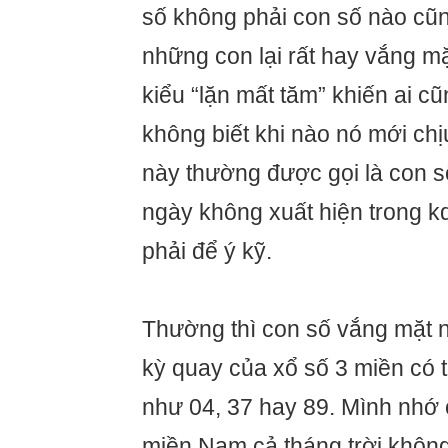
số không phải con số nào cũn
những con lại rất hay vắng mặ
kiểu “lặn mất tăm” khiến ai c
không biết khi nào nó mới ch
này thường được gọi là con số
ngày không xuất hiện trong k
phải để ý kỹ.
Thường thì con số vắng mặt n
kỳ quay của xổ số 3 miền có 
như 04, 37 hay 89. Mình nhớ 
miền Nam cả tháng trời không