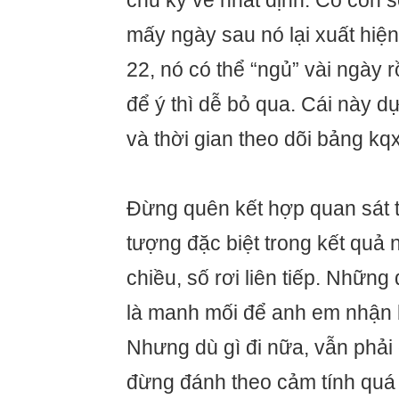
chu kỳ về nhất định. Có con s
mấy ngày sau nó lại xuất hiện
22, nó có thể “ngủ” vài ngày r
để ý thì dễ bỏ qua. Cái này 
và thời gian theo dõi bảng kq
Đừng quên kết hợp quan sát 
tượng đặc biệt trong kết quả 
chiều, số rơi liên tiếp. Nhữn
là manh mối để anh em nhận b
Nhưng dù gì đi nữa, vẫn phải 
đừng đánh theo cảm tính quá 